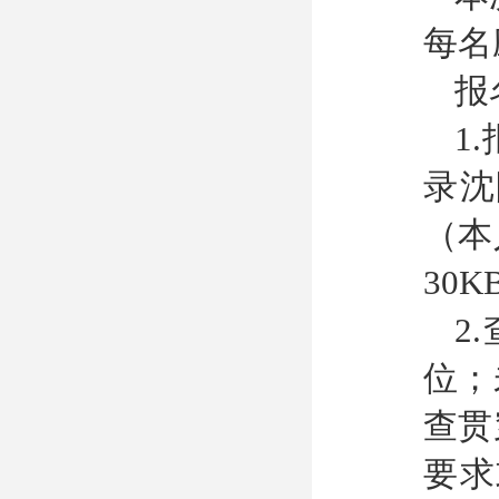
每名
报
1
录沈
（本
30
2
位；
查贯
要求