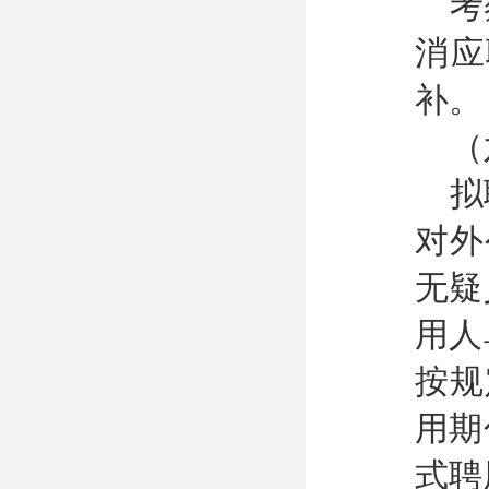
考
消应
补。
（
拟
对外
无疑
用人
按规
用期
式聘