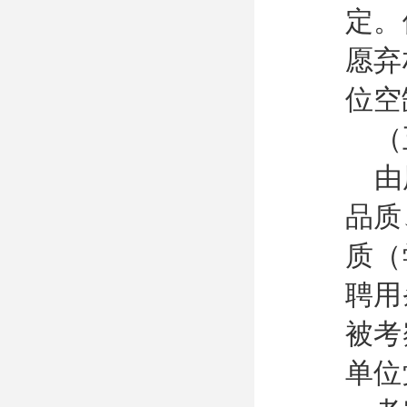
定。
愿弃
位空
（
由
品质
质（
聘用
被考
单位