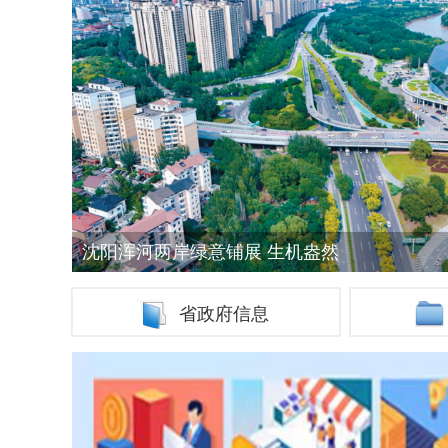
沈阳浑河两岸绿意铺展 生机盎然
省政府信息