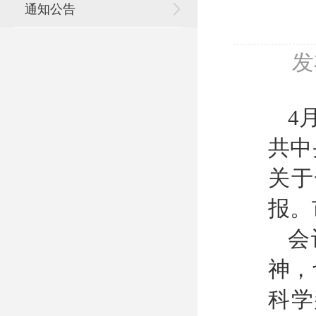
通知公告
发
4
共中
关于
报。
会
神，
科学