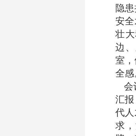
隐患
安全
壮大
边、
室，
全感
会
汇报
代人
求，