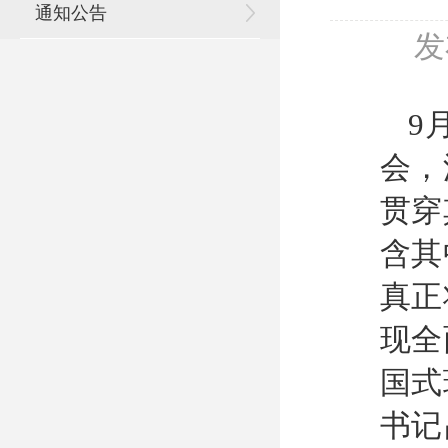
通知公告
发
9
会，
贯穿
含其
真正
现全
国式
书记