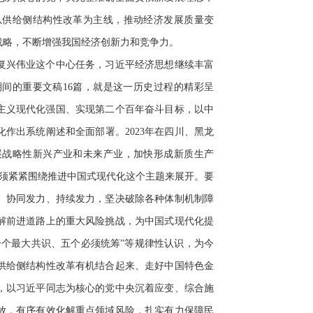
以供给侧结构性改革为主线，推动经济发展质量变
战略，不断增强我国经济创新力和竞争力。
复兴伟业这个中心任务，习近平经济思想继续丰富
期间的重要文稿16篇，就是这一历史过程的精彩呈
会主义现代化强国、实现第二个百年奋斗目标，以中
作出系统阐述和全面部署。2023年在四川、黑龙
展战略性新兴产业和未来产业，加快形成新质生产
必须紧紧围绕推进中国式现代化这个主题来展开。要
、协同发力、持续发力，坚决破除各种体制机制障
解前进道路上的重大风险挑战，为中国式现代化提
“一个最大共识、五个必须统筹”等规律性认识，为今
供给侧结构性改革有机结合起来、走好中国特色金
，以习近平同志为核心的党中央沉着应变、综合施
放，有序有效化解重点领域风险，扎实有力保障民