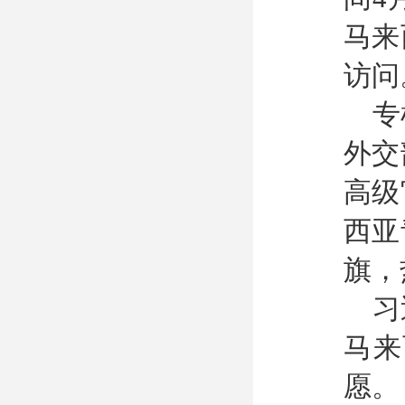
马来
访问
专
外交
高级
西亚
旗，
习
马来
愿。