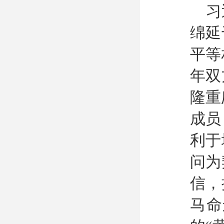
习
绵延
平等
年双
隆重
成员
利于
问为
信，
马命