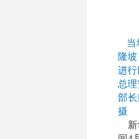
当
隆坡
进行
总理
部长
摄
新
间4