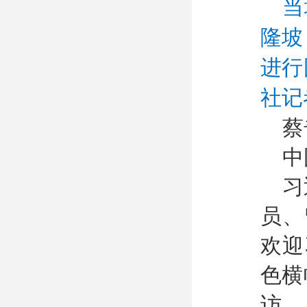
当
隆坡
进行
社记
蔡
中
习
员、
欢迎
色横
访。