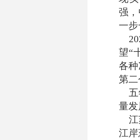
强，
一步
2
望“
各种
第二
五
量发
江
江岸