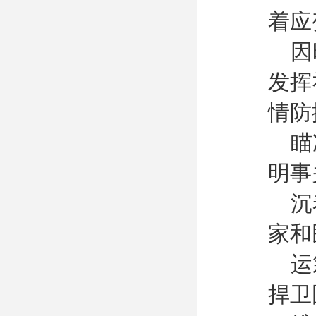
着应
因
发挥
情防
瞄
明事
沉
家和
运
捍卫