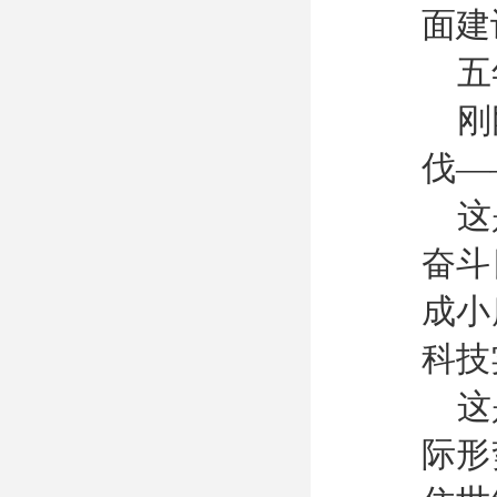
面建
五
刚
伐—
这
奋斗
成小
科技
这
际形