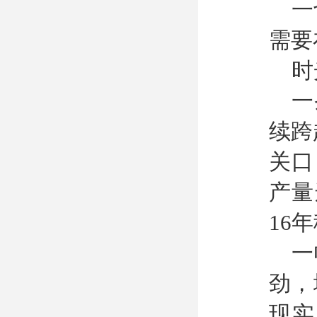
一
需要
时
一
续跨
关口
产量
16
一
劲，
现实